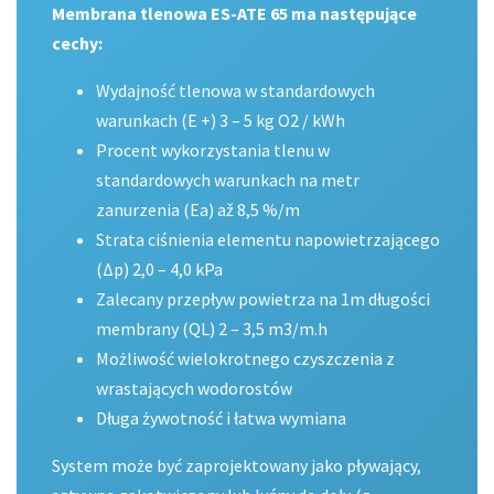
Membrana tlenowa ES-ATE 65 ma następujące
cechy:
Wydajność tlenowa w standardowych
warunkach (E +) 3 – 5 kg O2 / kWh
Procent wykorzystania tlenu w
standardowych warunkach na metr
zanurzenia (Ea) až 8,5 %/m
Strata ciśnienia elementu napowietrzającego
(Δp) 2,0 – 4,0 kPa
Zalecany przepływ powietrza na 1m długości
membrany (QL) 2 – 3,5 m3/m.h
Możliwość wielokrotnego czyszczenia z
wrastających wodorostów
Długa żywotność i łatwa wymiana
System może być zaprojektowany jako pływający,